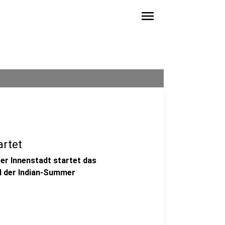
menu
artet
er Innenstadt startet das
l der Indian-Summer