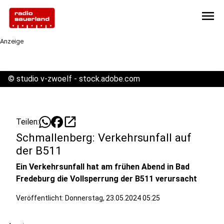
menu
Anzeige
©
studio v-zwoelf - stock.adobe.com
open_in_new
Teilen:
Schmallenberg: Verkehrsunfall auf
der B511
Ein Verkehrsunfall hat am frühen Abend in Bad
Fredeburg die Vollsperrung der B511 verursacht
Veröffentlicht:
Donnerstag, 23.05.2024 05:25