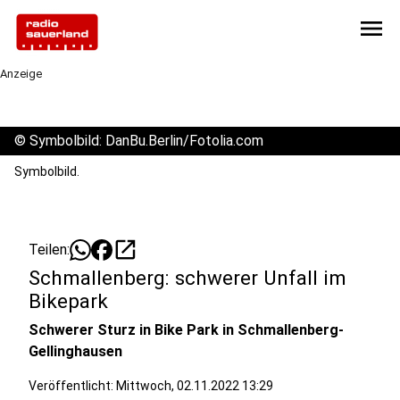
menu
Anzeige
©
Symbolbild: DanBu.Berlin/Fotolia.com
Symbolbild.
open_in_new
Teilen:
Schmallenberg: schwerer Unfall im
Bikepark
Schwerer Sturz in Bike Park in Schmallenberg-
Gellinghausen
Veröffentlicht:
Mittwoch, 02.11.2022 13:29