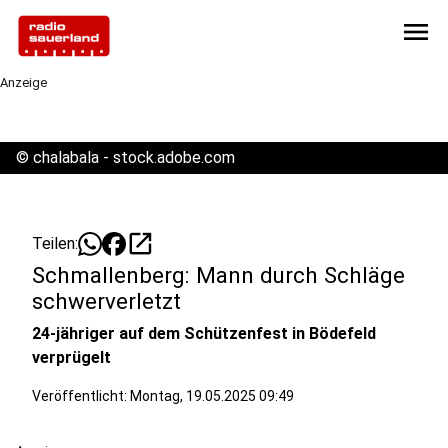
menu
Anzeige
©
chalabala - stock.adobe.com
open_in_new
Teilen:
Schmallenberg: Mann durch Schläge
schwerverletzt
24-jähriger auf dem Schützenfest in Bödefeld
verprügelt
Veröffentlicht:
Montag, 19.05.2025 09:49