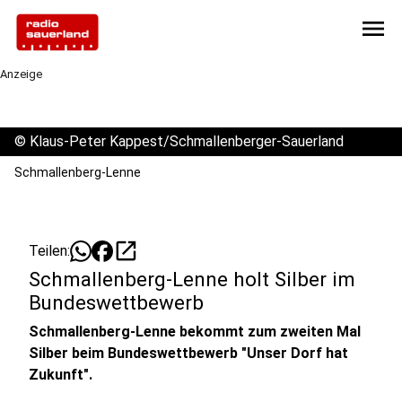
menu
Anzeige
©
Klaus-Peter Kappest/Schmallenberger-Sauerland
Schmallenberg-Lenne
open_in_new
Teilen:
Schmallenberg-Lenne holt Silber im
Bundeswettbewerb
Schmallenberg-Lenne bekommt zum zweiten Mal
Silber beim Bundeswettbewerb "Unser Dorf hat
Zukunft".