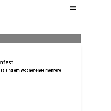
menu
enfest
fest sind am Wochenende mehrere