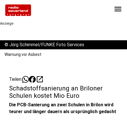
menu
Anzeige
©
Jörg Schimmel/FUNKE Foto Services
Warnung vor Asbest
open_in_new
Teilen:
Schadstoffsanierung an Briloner
Schulen kostet Mio Euro
Die PCB-Sanierung an zwei Schulen in Brilon wird
teurer und länger dauern als ursprünglich gedacht