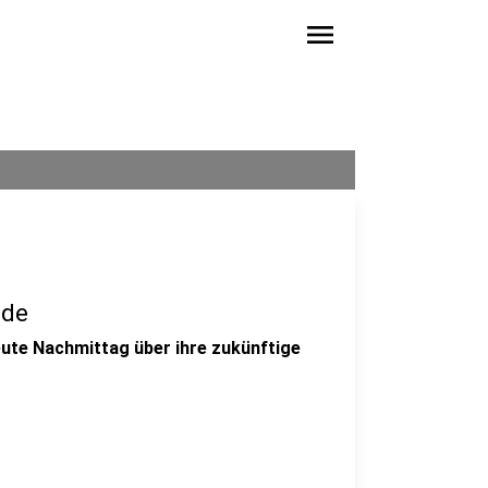
menu
ede
eute Nachmittag über ihre zukünftige