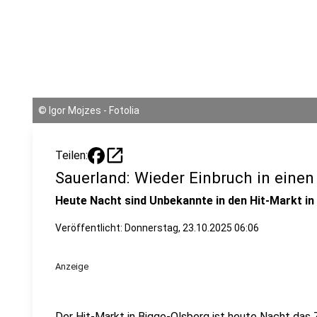
©
Igor Mojzes - Fotolia
open_in_new
Teilen:
Sauerland: Wieder Einbruch in einen
Heute Nacht sind Unbekannte in den Hit-Markt i
Veröffentlicht:
Donnerstag, 23.10.2025 06:06
Anzeige
Der Hit-Markt in Bigge-Olsberg ist heute Nacht das 