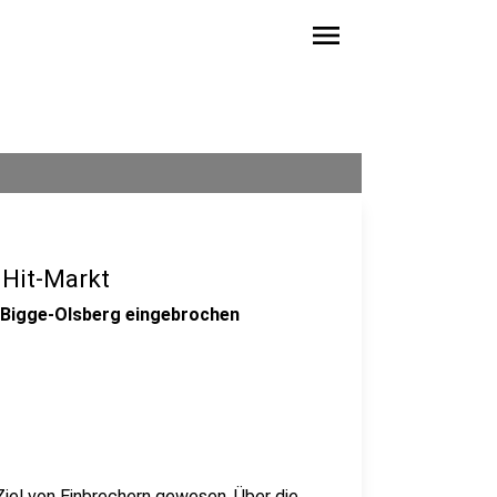
menu
 Hit-Markt
n Bigge-Olsberg eingebrochen
Ziel von Einbrechern gewesen. Über die