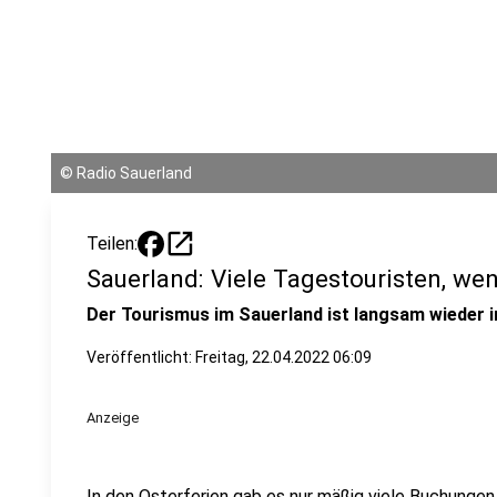
©
Radio Sauerland
open_in_new
Teilen:
Sauerland: Viele Tagestouristen, w
Der Tourismus im Sauerland ist langsam wieder 
Veröffentlicht:
Freitag, 22.04.2022 06:09
Anzeige
In den Osterferien gab es nur mäßig viele Buchungen