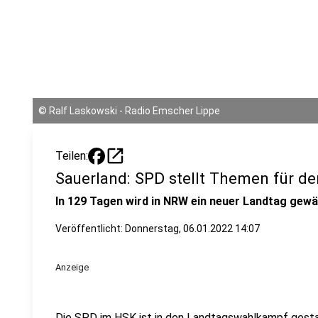
©
Ralf Laskowski - Radio Emscher Lippe
open_in_new
Teilen:
Sauerland: SPD stellt Themen für d
In 129 Tagen wird in NRW ein neuer Landtag gewä
Veröffentlicht:
Donnerstag, 06.01.2022 14:07
Anzeige
Die SPD im HSK ist in den Landtagswahlkampf gesta