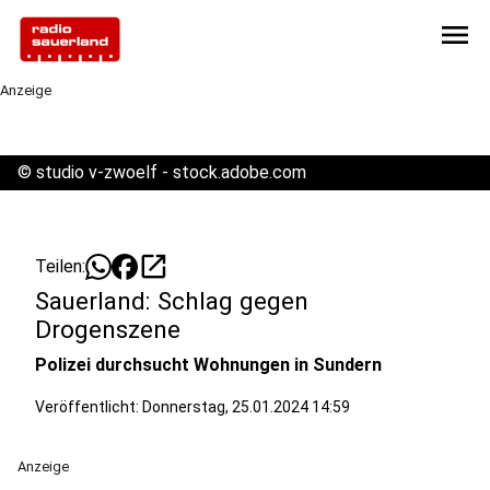
menu
Anzeige
©
studio v-zwoelf - stock.adobe.com
open_in_new
Teilen:
Sauerland: Schlag gegen
Drogenszene
Polizei durchsucht Wohnungen in Sundern
Veröffentlicht:
Donnerstag, 25.01.2024 14:59
Anzeige