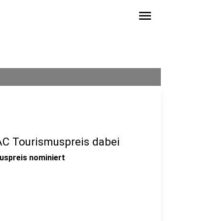
menu
AC Tourismuspreis dabei
uspreis nominiert