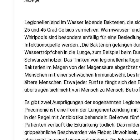
Anzeige
Legionellen sind im Wasser lebende Bakterien, die s
25 und 45 Grad Celsius vermehren. Warmwasser- un
Whirlpools sind besonders anfällig für eine Besiedlu
Infektionsquelle werden. „Die Bakterien gelangen du
Wassertröpfchen in die Lunge, zum Beispiel beim Dus
Schwarzenhölzer. Das Trinken von legionellenhaltige
Bakterien im Magen von der Magensäure abgetötet w
Menschen mit einer schwachen Immunabwehr, besti
ältere Menschen. Etwa jeder Fünfte fängt sich den Er
übertragen sich nicht von Mensch zu Mensch, Betrof
Es gibt zwei Ausprägungen der sogenannten Legionel
Pneumonie ist eine Form der Lungenentzündung mit H
in der Regel mit Antibiotika behandelt. Bei etwa fün
Patienten verläuft die Erkrankung tödlich. Das milde
grippeähnliche Beschwerden wie Fieber, Unwohlsein
aber nicht zu einer Lungenentzündung. Die Erkrankung