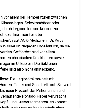
ich vor allem bei Temperaturen zwischen
d Klimaanlagen, Schwimmbäder oder
ng durch Legionellen und können zur
rch das Einatmen feinster
chen", sagt AOK-Medizinerin Dr. Katja
m Wasser ist dagegen ungefährlich, da die
erden. Gefährdet sind vor allem
mmten chronischen Krankheiten sowie
reger im Urlaub ein. Die Bakterien
fene sind also nicht ansteckend.
lose: Die Legionärskrankheit mit
usten, Fieber und Schüttelfrost. Sie wird
f bis neun Prozent der Patientinnen und
r verlaufende Pontiac-Fieber verursacht
, Kopf- und Gliederschmerzen, es kommt
 heilt meist von selbst innerhalb einer