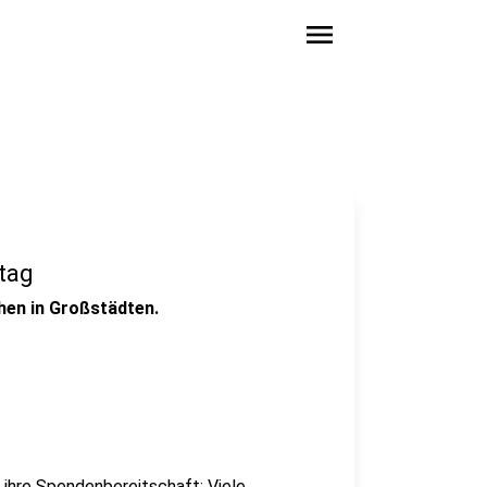
menu
tag
hen in Großstädten.
 ihre Spendenbereitschaft: Viele