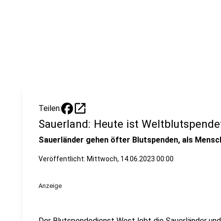
open_in_new
Teilen:
Sauerland: Heute ist Weltblutspende
Sauerländer gehen öfter Blutspenden, als Mensc
Veröffentlicht:
Mittwoch, 14.06.2023 00:00
Anzeige
Der Blutspendedienst West lobt die Sauerländer und