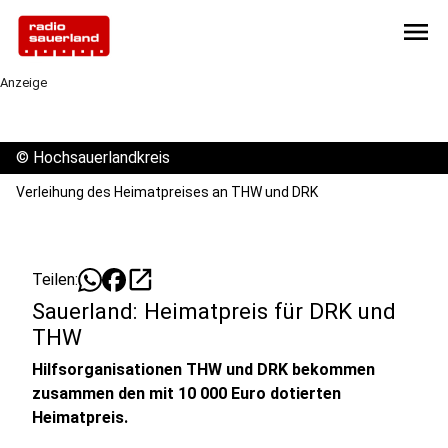
menu
Anzeige
©
Hochsauerlandkreis
Verleihung des Heimatpreises an THW und DRK
open_in_new
Teilen:
Sauerland: Heimatpreis für DRK und
THW
Hilfsorganisationen THW und DRK bekommen
zusammen den mit 10 000 Euro dotierten
Heimatpreis.