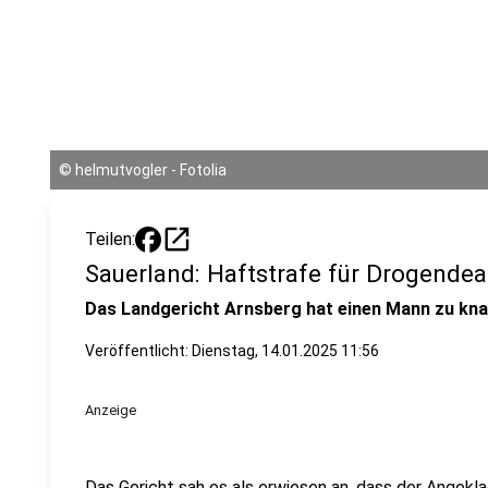
©
helmutvogler - Fotolia
open_in_new
Teilen:
Sauerland: Haftstrafe für Drogendea
Das Landgericht Arnsberg hat einen Mann zu knap
Veröffentlicht:
Dienstag, 14.01.2025 11:56
Anzeige
Das Gericht sah es als erwiesen an, dass der
Angekla