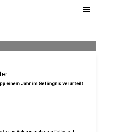
menu
ler
p einem Jahr im Gefängnis verurteilt.
gte aus Brilon
in mehreren Fällen mit