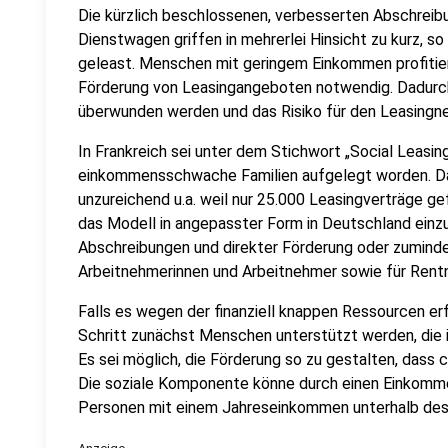
Die kürzlich beschlossenen, verbesserten Abschreib
Dienstwagen griffen in mehrerlei Hinsicht zu kurz, 
geleast. Menschen mit geringem Einkommen profitiert
Förderung von Leasingangeboten notwendig. Dadurc
überwunden werden und das Risiko für den Leasingn
In Frankreich sei unter dem Stichwort „Social Leasing
einkommensschwache Familien aufgelegt worden. Da
unzureichend u.a. weil nur 25.000 Leasingverträge gef
das Modell in angepasster Form in Deutschland einzu
Abschreibungen und direkter Förderung oder zuminde
Arbeitnehmerinnen und Arbeitnehmer sowie für Rentn
Falls es wegen der finanziell knappen Ressourcen erf
Schritt zunächst Menschen unterstützt werden, die i
Es sei möglich, die Förderung so zu gestalten, dass ch
Die soziale Komponente könne durch einen Einkommen
Personen mit einem Jahreseinkommen unterhalb des 