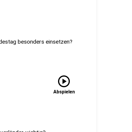
ndestag besonders einsetzen?
play_circle
Abspielen