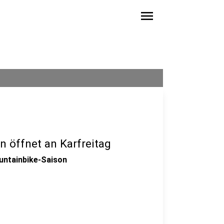
menu
en öffnet an Karfreitag
untainbike-Saison