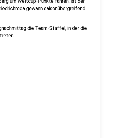
rberg um Weltcup-Punkte fahren, ist der
riedrichroda gewann saisonübergreifend
chmittag die Team-Staffel, in der die
treten.