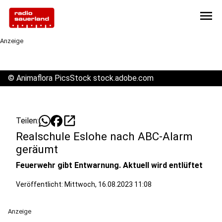
menu
Anzeige
©
Animaflora PicsStock stock.adobe.com
open_in_new
Teilen:
Realschule Eslohe nach ABC-Alarm
geräumt
Feuerwehr gibt Entwarnung. Aktuell wird entlüftet
Veröffentlicht:
Mittwoch, 16.08.2023 11:08
Anzeige