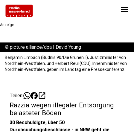
menu
Anzeige
©
picture alliance/dpa | David Young
Benjamin Limbach (Büdnis 90/Die Grünen, l), Justizminister von
Nordrhein-Westfalen, und Herbert Reul (CDU), Innenminister von
Nordrhein-Westfalen, geben im Landtag eine Pressekonferenz.
open_in_new
Teilen:
Razzia wegen illegaler Entsorgung
belasteter Böden
30 Beschuldigte, über 50
Durchsuchungsbeschlüsse - in NRW geht die