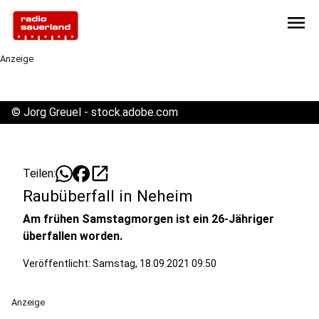
menu
Anzeige
©
Jorg Greuel - stock.adobe.com
open_in_new
Teilen:
Raubüberfall in Neheim
Am frühen Samstagmorgen ist ein 26-Jähriger
überfallen worden.
Veröffentlicht:
Samstag, 18.09.2021 09:50
Anzeige