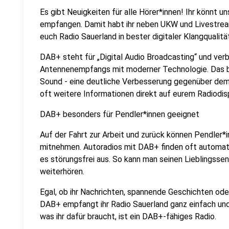
Es gibt Neuigkeiten für alle Hörer*innen! Ihr könnt
empfangen. Damit habt ihr neben UKW und Livestre
euch Radio Sauerland in bester digitaler Klangqualität
DAB+ steht für „Digital Audio Broadcasting“ und verb
Antennenempfangs mit moderner Technologie. Das br
Sound - eine deutliche Verbesserung gegenüber dem 
oft weitere Informationen direkt auf eurem Radiodis
DAB+ besonders für Pendler*innen geeignet
Auf der Fahrt zur Arbeit und zurück können Pendler*in
mitnehmen. Autoradios mit DAB+ finden oft automa
es störungsfrei aus. So kann man seinen Lieblingss
weiterhören.
Egal, ob ihr Nachrichten, spannende Geschichten ode
DAB+ empfangt ihr Radio Sauerland ganz einfach und in
was ihr dafür braucht, ist ein DAB+-fähiges Radio.