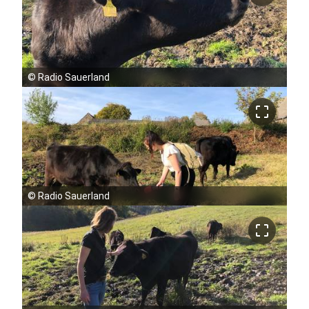
©
Radio Sauerland
crop_free
©
Radio Sauerland
crop_free