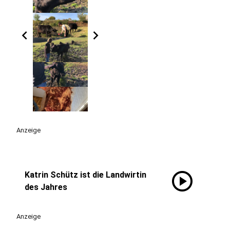
chevron_left
chevron_right
Anzeige
play_circle
Katrin Schütz ist die Landwirtin
des Jahres
Anzeige