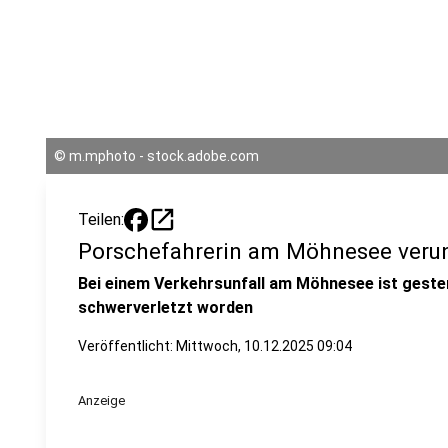
©
m.mphoto - stock.adobe.com
open_in_new
Teilen:
Porschefahrerin am Möhnesee veru
Bei einem Verkehrsunfall am Möhnesee ist geste
schwerverletzt worden
Veröffentlicht:
Mittwoch, 10.12.2025 09:04
Anzeige