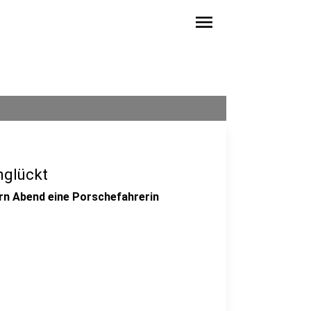
menu
nglückt
rn Abend eine Porschefahrerin