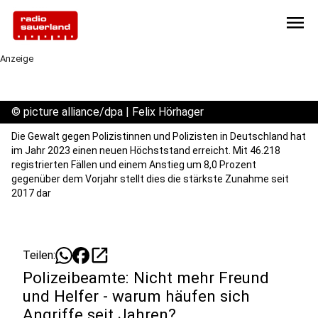
menu
Anzeige
©
picture alliance/dpa | Felix Hörhager
Die Gewalt gegen Polizistinnen und Polizisten in Deutschland hat
im Jahr 2023 einen neuen Höchststand erreicht. Mit 46.218
registrierten Fällen und einem Anstieg um 8,0 Prozent
gegenüber dem Vorjahr stellt dies die stärkste Zunahme seit
2017 dar
open_in_new
Teilen:
Polizeibeamte: Nicht mehr Freund
und Helfer - warum häufen sich
Angriffe seit Jahren?