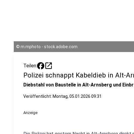
©
m.mphoto - stock.adobe.com
open_in_new
Teilen:
Polizei schnappt Kabeldieb in Alt-A
Diebstahl von Baustelle in Alt-Arnsberg und Einb
Veröffentlicht:
Montag, 05.01.2026 09:31
Anzeige
Die Polizei hat gestern Nacht in Alt-Arnsberg direkt