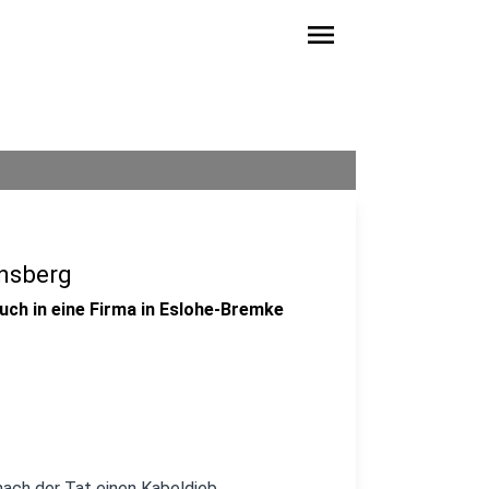
menu
rnsberg
ruch in eine Firma in Eslohe-Bremke
 nach der Tat einen Kabeldieb