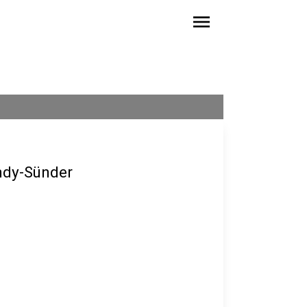
menu
andy-Sünder