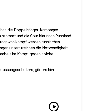
e
 dass die Doppelgänger-Kampagne
n stammt und die Spur klar nach Russland
stagswahlkampf werden russischen
ungen unterstreichen die Notwendigkeit
narbeit im Kampf gegen solche
fassungsschutzes, gibt es hier.
play_circle