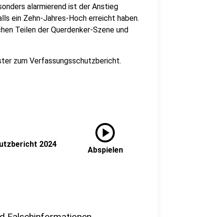
nders alarmierend ist der Anstieg
alls ein Zehn-Jahres-Hoch erreicht haben.
chen Teilen der Querdenker-Szene und
ister zum Verfassungsschutzbericht.
play_circle
utzbericht 2024
Abspielen
und Falschinformationen