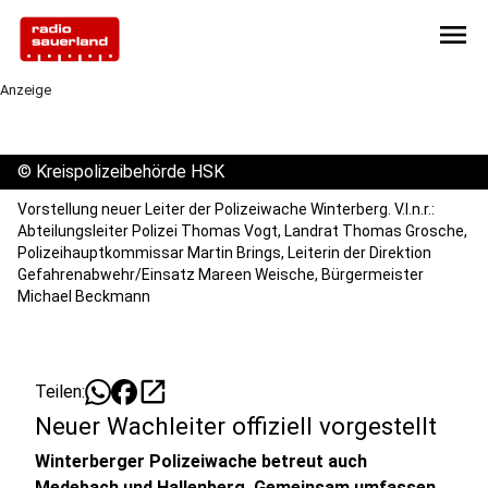
menu
Anzeige
©
Kreispolizeibehörde HSK
Vorstellung neuer Leiter der Polizeiwache Winterberg. V.l.n.r.:
Abteilungsleiter Polizei Thomas Vogt, Landrat Thomas Grosche,
Polizeihauptkommissar Martin Brings, Leiterin der Direktion
Gefahrenabwehr/Einsatz Mareen Weische, Bürgermeister
Michael Beckmann
open_in_new
Teilen:
Neuer Wachleiter offiziell vorgestellt
Winterberger Polizeiwache betreut auch
Medebach und Hallenberg. Gemeinsam umfassen