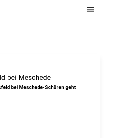
menu
ld bei Meschede
sfeld bei Meschede-Schüren geht