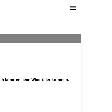
menu
loh könnten neue Windräder kommen.