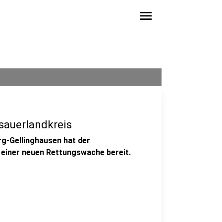
menu
auerlandkreis
rg-Gellinghausen hat der
 einer neuen Rettungswache bereit.