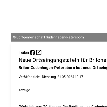
©
Dorfgemeinschaft Gudenhagen-Petersborn
open_in_new
Teilen:
Neue Ortseingangstafeln für Brilone
Brilon-Gudenhagen-Petersborn hat neue Ortseing
Veröffentlicht:
Dienstag, 21.05.2024 13:17
Anzeige
Pünktlich zum 70-jährigen Dorfjubiläum von Gudenh