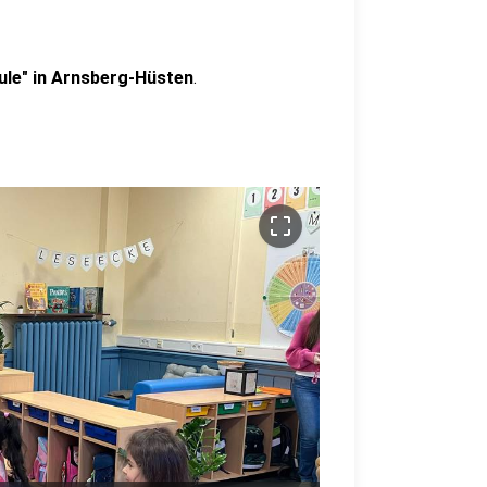
ule" in Arnsberg-Hüsten
.
crop_free