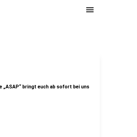
menu
le „ASAP“ bringt euch ab sofort bei uns