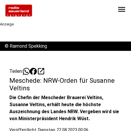
menu
Anzeige
©
Raimond Spekking
open_in_new
Teilen:
Meschede: NRW-Orden für Susanne
Veltins
Die Chefin der Mescheder Brauerei Veltins,
Susanne Veltins, erhält heute die höchste
Auszeichnung des Landes NRW. Vergeben wird sie
von Ministerpräsident Hendrik Wüst.
Veröffentlicht:
Dienstag, 22.08.2023 00:06