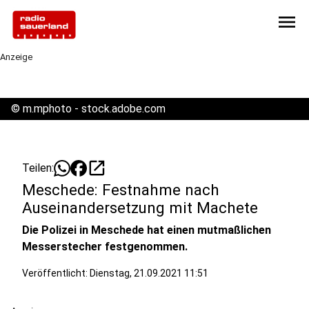
menu
Anzeige
©
m.mphoto - stock.adobe.com
open_in_new
Teilen:
Meschede: Festnahme nach
Auseinandersetzung mit Machete
Die Polizei in Meschede hat einen mutmaßlichen
Messerstecher festgenommen.
Veröffentlicht:
Dienstag, 21.09.2021 11:51