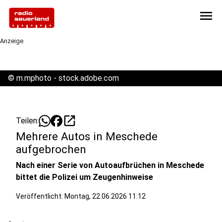
menu
Anzeige
©
m.mphoto - stock.adobe.com
open_in_new
Teilen:
Mehrere Autos in Meschede
aufgebrochen
Nach einer Serie von Autoaufbrüchen in Meschede
bittet die Polizei um Zeugenhinweise
Veröffentlicht:
Montag, 22.06.2026 11:12