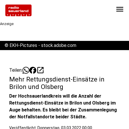
menu
Anzeige
©
EKH-Pictures - stock.adobe.com
open_in_new
Teilen:
Mehr Rettungsdienst-Einsätze in
Brilon und Olsberg
Der Hochsauerlandkreis will die Anzahl der
Rettungsdienst-Einsätze in Brilon und Olsberg im
Auge behalten. Es bleibt bei der Zusammenlegung
der Notfallstandorte beider Städte.
Veröffentlicht:
Donnerstag, 03.03.2022 00:00