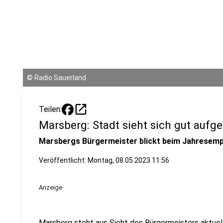
©
Radio Sauerland
open_in_new
Teilen:
Marsberg: Stadt sieht sich gut aufges
Marsbergs Bürgermeister blickt beim Jahresempf
Veröffentlicht:
Montag, 08.05.2023 11:56
Anzeige
Marsberg steht aus Sicht des Bürgermeisters aktuel