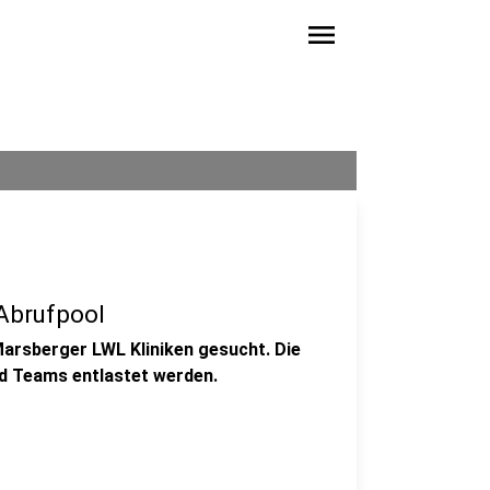
menu
 Abrufpool
Marsberger LWL Kliniken gesucht. Die
nd Teams entlastet werden.