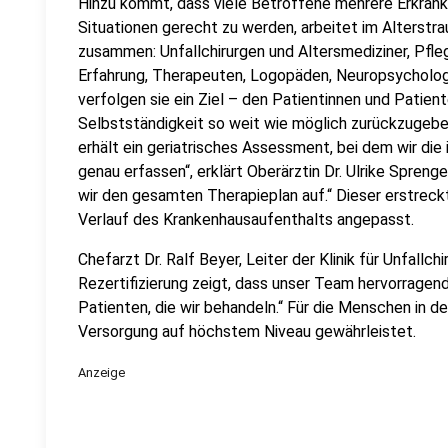
Hinzu kommt, dass viele Betroffene mehrere Erkrank
Situationen gerecht zu werden, arbeitet im Alterst
zusammen: Unfallchirurgen und Altersmediziner, Pfleg
Erfahrung, Therapeuten, Logopäden, Neuropsycholog
verfolgen sie ein Ziel – den Patientinnen und Patiente
Selbstständigkeit so weit wie möglich zurückzugeben
erhält ein geriatrisches Assessment, bei dem wir die 
genau erfassen“, erklärt Oberärztin Dr. Ulrike Sprenge
wir den gesamten Therapieplan auf.“ Dieser erstreck
Verlauf des Krankenhausaufenthalts angepasst.
Chefarzt Dr. Ralf Beyer, Leiter der Klinik für Unfallch
Rezertifizierung zeigt, dass unser Team hervorragende
Patienten, die wir behandeln.“ Für die Menschen in d
Versorgung auf höchstem Niveau gewährleistet.
Anzeige