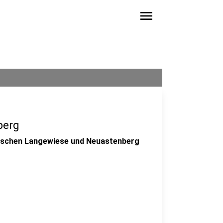
menu
berg
wischen Langewiese und Neuastenberg