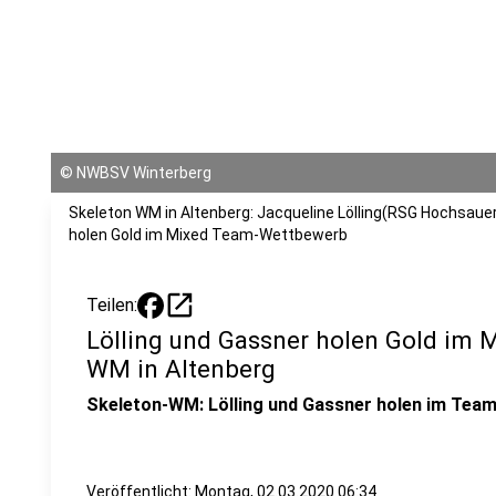
©
NWBSV Winterberg
Skeleton WM in Altenberg: Jacqueline Lölling(RSG Hochsaue
holen Gold im Mixed Team-Wettbewerb
open_in_new
Teilen:
Lölling und Gassner holen Gold im
WM in Altenberg
Skeleton-WM: Lölling und Gassner holen im Tea
Veröffentlicht:
Montag, 02.03.2020 06:34