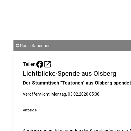
©
Radio Sauerland
open_in_new
Teilen:
Lichtblicke-Spende aus Olsberg
Der Stammtisch "Teutonen" aus Olsberg spendet 
Veröffentlicht:
Montag, 03.02.2020 05:38
Anzeige
Auch im neuen Jahr spenden die Sauerländer für die 