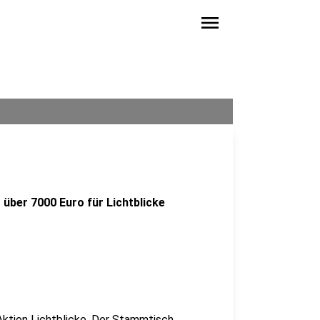
menu
über 7000 Euro für Lichtblicke
Aktion
Lichtblicke
. Der Stammtisch