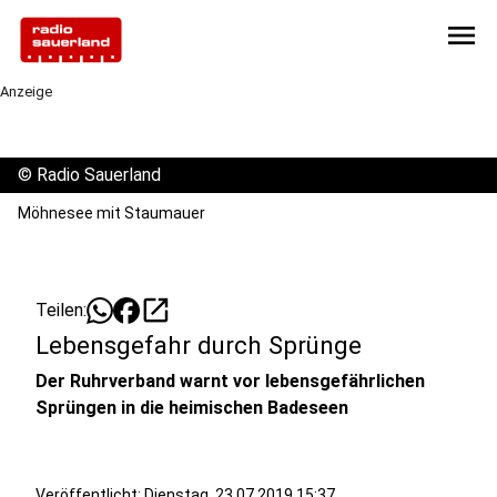
menu
Anzeige
©
Radio Sauerland
Möhnesee mit Staumauer
open_in_new
Teilen:
Lebensgefahr durch Sprünge
Der Ruhrverband warnt vor lebensgefährlichen
Sprüngen in die heimischen Badeseen
Veröffentlicht:
Dienstag, 23.07.2019 15:37