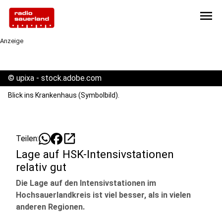
menu
Anzeige
©
upixa - stock.adobe.com
Blick ins Krankenhaus (Symbolbild).
open_in_new
Teilen:
Lage auf HSK-Intensivstationen
relativ gut
Die Lage auf den Intensivstationen im
Hochsauerlandkreis ist viel besser, als in vielen
anderen Regionen.